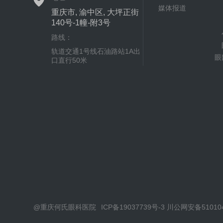
媒体报道
重庆市, 渝中区, 大坪正街
140号-1幢-附3号
路线：
轨道交通1号线石油路站1A出
眼
口直行50米
@重庆何氏眼科医院
ICP备19037739号-3 川公网安备51010