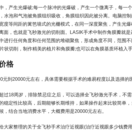
中，产生光爆破;每一个脉冲的光爆破，产生一个微离子，每一个
泡，水泡和气泡被角膜组织吸收，角膜组织因此被分离。电脑控
宽度等间距的篱笆墙式的光栅模式，在同一深度聚焦，产生光爆
离面，也就是飞秒激光的切削面。LASIK手术中制作角膜瓣就
中进行任何角度和任何范围的堆砌聚焦，形成角度不同，范围不
膜进行片状切削，制作精美的植片和角膜瓣;也可以在角膜基质环植
价格
00元到20000元左右，具体需要根据手术的难易程度以及选择
超过18周岁，排除禁忌症之后，可以选择全飞秒激光手术，不
的稳定性比较高，后期能够长期维持，如果操作起来比较简单，当
候，结合当地消费水平，大概费用是20000元左右。
给大家整理的关于全飞秒手术治疗近视眼(治疗近视眼多少钱费用