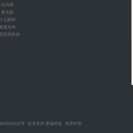
白内障
青光眼
小儿眼科
眼底专科
部其他疾病
402001032号
技术支持:爱诚科技
免责申明