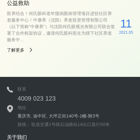
公益救助
医养结合！何氏眼科老年慢病眼病管理项目进驻社区养
11
老服务中心！中康养（沈阳）养老投资管理有限公司
（以下简称“中康养”）与沈阳何氏眼视光有限公司联合签
2021.05
署了合作框架协议，邀请何氏眼科医生为辖下社区养老
服务中...
了解更多
联系
4009 023 123
地址
重庆市, 渝中区, 大坪正街140号-1幢-附3号
路线：
轨道交通1号线石油路站1A出口直行50米
关于我们