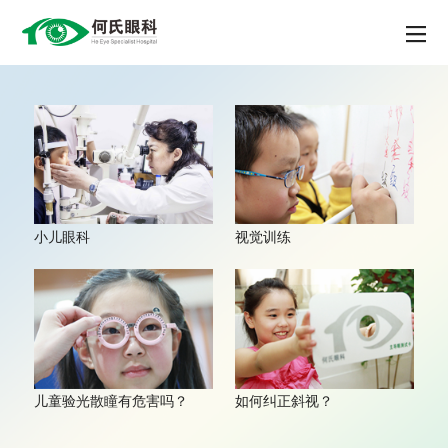
小儿眼科
视觉训练
儿童验光散瞳有危害吗？
如何纠正斜视？