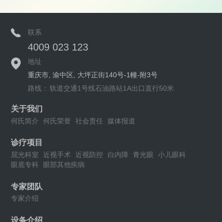
联系
4009 023 123
地址
重庆市, 渝中区, 大坪正街140号-1幢-附3号
路线：
轨道交通1号线石油路站1A出口直行50米
关于我们
何氏简介
何氏荣誉
社会责任
媒体报道
诊疗项目
屈光科室
近视手术
近视防控
白内障
青光眼
小儿眼科
眼底专科
眼部其他疾病
专家团队
专家介绍
设备介绍