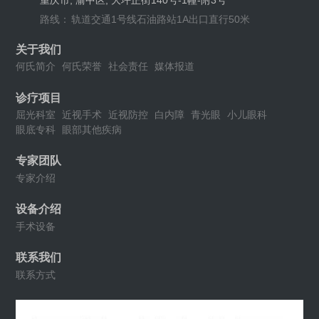
重庆市, 渝中区, 大坪正街140号-1幢-附3号
路线：
轨道交通1号线石油路站1A出口直行50米
关于我们
何氏简介
何氏荣誉
社会责任
媒体报道
诊疗项目
屈光科室
近视手术
近视防控
白内障
青光眼
小儿眼科
眼底专科
眼部其他疾病
专家团队
专家介绍
设备介绍
手术设备
联系我们
联系方式