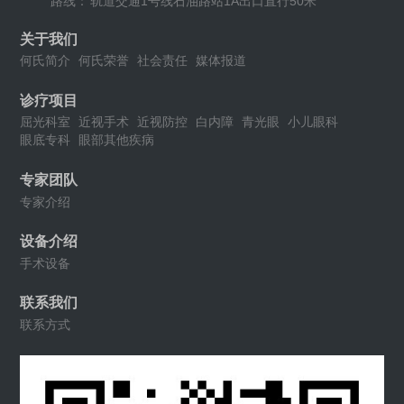
路线：
轨道交通1号线石油路站1A出口直行50米
关于我们
何氏简介
何氏荣誉
社会责任
媒体报道
诊疗项目
屈光科室
近视手术
近视防控
白内障
青光眼
小儿眼科
眼底专科
眼部其他疾病
专家团队
专家介绍
设备介绍
手术设备
联系我们
联系方式