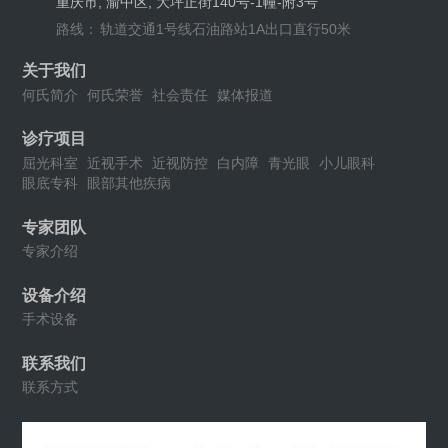
重庆市, 渝中区, 大坪正街140号-1幢-附3号
路线：
轨道交通1号线石油路站1A出口直行50米
关于我们
何氏简介
何氏荣誉
社会责任
媒体报道
诊疗项目
屈光科室
近视手术
近视防控
白内障
青光眼
小儿眼科
眼底专科
眼部其他疾病
专家团队
专家介绍
设备介绍
手术设备
联系我们
联系方式