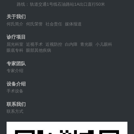
路线：
轨道交通1号线石油路站1A出口直行50米
关于我们
何氏简介
何氏荣誉
社会责任
媒体报道
诊疗项目
屈光科室
近视手术
近视防控
白内障
青光眼
小儿眼科
眼底专科
眼部其他疾病
专家团队
专家介绍
设备介绍
手术设备
联系我们
联系方式