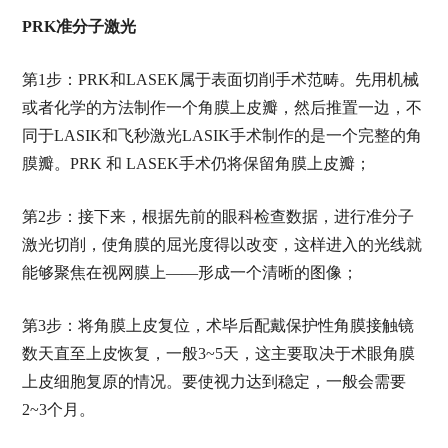
PRK准分子激光
第
1步：PRK和LASEK属于表面切削手术范畴。先用机械
或者化学的方法制作一个角膜上皮瓣，然后推置一边，不
同于LASIK和飞秒激光LASIK手术制作的是一个完整的角
膜瓣。PRK 和 LASEK手术仍将保留角膜上皮瓣
；
第
2步：接下来，根据先前的眼科检查数据，进行准分子
激光切削，使角膜的屈光度得以改变，这样进入的光线就
能够聚焦在视网膜上——形成一个清晰的图像
；
第
3步：将角膜上皮复位，术毕后配戴保护性角膜接触镜
数天直至上皮恢复，一般3~5天，这主要取决于术眼角膜
上皮细胞复原的情况。要使视力达到稳定，一般会需要
2~3个月。